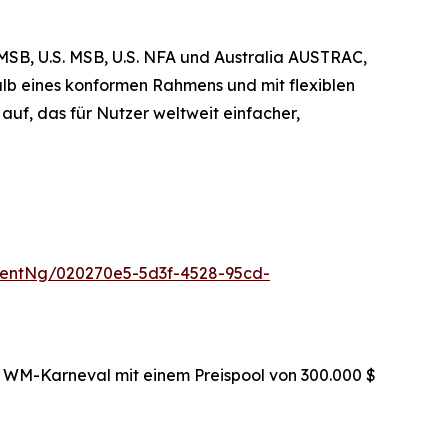
SB, U.S. MSB, U.S. NFA und Australia AUSTRAC,
lb eines konformen Rahmens und mit flexiblen
uf, das für Nutzer weltweit einfacher,
entNg/020270e5-5d3f-4528-95cd-
n WM-Karneval mit einem Preispool von 300.000 $