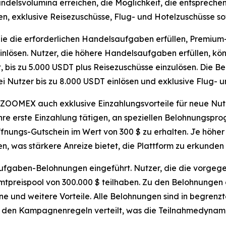
delsvolumina erreichen, die Möglichkeit, die entspreche
, exklusive Reisezuschüsse, Flug- und Hotelzuschüsse sow
die erforderlichen Handelsaufgaben erfüllen, Premium-
inlösen. Nutzer, die höhere Handelsaufgaben erfüllen, kö
it, bis zu 5.000 USDT plus Reisezuschüsse einzulösen. Die
i Nutzer bis zu 8.000 USDT einlösen und exklusive Flug- 
 ZOOMEX auch exklusive Einzahlungsvorteile für neue Nut
e erste Einzahlung tätigen, an speziellen Belohnungsprog
ffnungs-Gutschein im Wert von 300 $ zu erhalten. Je höhe
en, was stärkere Anreize bietet, die Plattform zu erkund
ufgaben-Belohnungen eingeführt. Nutzer, die die vorg
preispool von 300.000 $ teilhaben. Zu den Belohnungen g
ne und weitere Vorteile. Alle Belohnungen sind in begren
 den Kampagnenregeln verteilt, was die Teilnahmedynamik