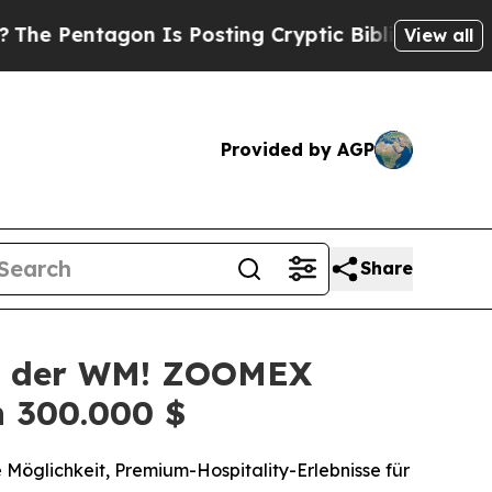
on Is Posting Cryptic Biblical Messages on Soci
View all
Provided by AGP
Share
bei der WM! ZOOMEX
n 300.000 $
 Möglichkeit, Premium-Hospitality-Erlebnisse für