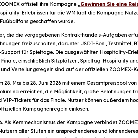
ZOOMEX offiziell ihre Kampagne „
Gewinnen Sie eine Rei
tality-Erlebnissen für die WM lädt die Kampagne Nutzer w
r Fußballfans geschaffen wurde.
 die die vorgegebenen Kontrakthandels-Aufgaben erfüll
ohnungen freizuschalten, darunter USDT-Boni, Testmittel, 
upport für Spieltage. Die ausgewählten Hospitality-Erleb
inale, einschließlich Sitzplätzen, Spieltag-Hospitality u
 und Verteilungsregeln sind auf der offiziellen ZOOMEX-
m 28. Mai bis 28. Juni 2026 mit einem Gesamtpreispool v
lumina erreichen, die Möglichkeit, große Belohnungen fre
und VIP-Tickets für das Finale. Nutzer können außerdem h
fiziellen Kampagnenregeln einlösen.
026. Als Kernmechanismus der Kampagne verbindet ZOOMEX
Nutzern aller Stufen ein ansprechenderes und lohnender