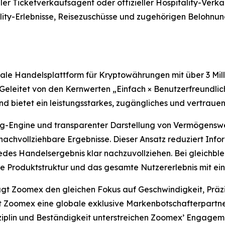
izieller Ticketverkaufsagent oder offizieller Hospitality-Ver
ty-Erlebnisse, Reisezuschüsse und zugehörigen Belohnun
le Handelsplattform für Kryptowährungen mit über 3 Mill
eleitet von den Kernwerten „Einfach × Benutzerfreundlich 
und bietet ein leistungsstarkes, zugängliches und vertrau
ng-Engine und transparenter Darstellung von Vermögensw
nachvollziehbare Ergebnisse. Dieser Ansatz reduziert Inf
des Handelsergebnis klar nachzuvollziehen. Bei gleichble
h ihre Produktstruktur und das gesamte Nutzererlebnis mit
trägt Zoomex den gleichen Fokus auf Geschwindigkeit, Prä
t Zoomex eine globale exklusive Markenbotschafterpartne
sziplin und Beständigkeit unterstreichen Zoomex’ Engageme