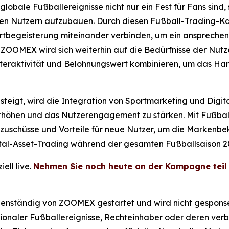
obale Fußballereignisse nicht nur ein Fest für Fans sind,
 den Nutzern aufzubauen. Durch diesen Fußball-Trading
rtbegeisterung miteinander verbinden, um ein ansprechen
 ZOOMEX wird sich weiterhin auf die Bedürfnisse der Nutz
eraktivität und Belohnungswert kombinieren, um das Hande
teigt, wird die Integration von Sportmarketing und Digit
u erhöhen und das Nutzerengagement zu stärken. Mit Fußb
ezuschüsse und Vorteile für neue Nutzer, um die Markenbe
ital-Asset-Trading während der gesamten Fußballsaison 2
ell live.
Nehmen Sie noch heute an der Kampagne teil 
ständig von ZOOMEX gestartet und wird nicht gesponsert,
tionaler Fußballereignisse, Rechteinhaber oder deren ve