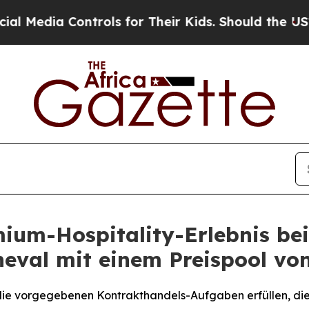
ontrols for Their Kids. Should the US?
The Pentag
emium-Hospitality-Erlebnis 
eval mit einem Preispool vo
 die vorgegebenen Kontrakthandels-Aufgaben erfüllen, die