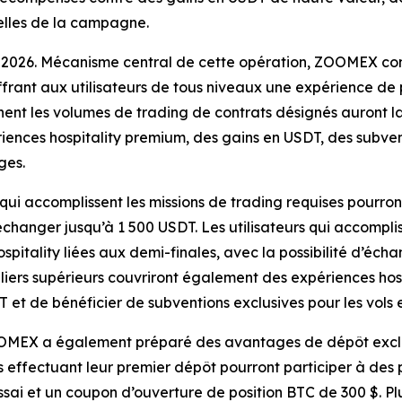
elles de la campagne.
 2026. Mécanisme central de cette opération, ZOOMEX com
offrant aux utilisateurs de tous niveaux une expérience de 
nent les volumes de trading de contrats désignés auront la 
ences hospitality premium, des gains en USDT, des subven
ges.
s qui accomplissent les missions de trading requises pourro
changer jusqu’à 1 500 USDT. Les utilisateurs qui accompli
pitality liées aux demi-finales, avec la possibilité d’éch
ers supérieurs couvriront également des expériences hospi
T et de bénéficier de subventions exclusives pour les vols 
OOMEX a également préparé des avantages de dépôt exclusi
s effectuant leur premier dépôt pourront participer à d
essai et un coupon d’ouverture de position BTC de 300 $. Pl