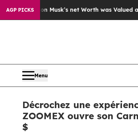
n Musk’s net Worth was Valued at More Than $1.3
AGP PICKS
Menu
Décrochez une expérienc
ZOOMEX ouvre son Carn
$