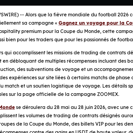
WIRE) -- Alors que la fièvre mondiale du football 2026 c
ciellement sa campagne «
Gagnez un voyage pour la Co
ospitality premium pour la Coupe du Monde, cette campagn
i bien pour les traders que pour les passionnés de footbal
s qui accomplissent les missions de trading de contrats dés
t en débloquant de multiples récompenses incluant des bo
duction, des subventions de voyage et un accompagnement
des expériences sur site liées à certains matchs de phase 
r du match et un soutien logistique de voyage. Les détails 
nibles sur la page officielle de la campagne ZOOMEX.
 Monde
se déroulera du 28 mai au 28 juin 2026, avec une c
plissent les volumes de trading de contrats désignés auro
roupes de la Coupe du Monde, des billets VIP pour les demi-
 récompenses contre des gains en USDT de haute valeur, d