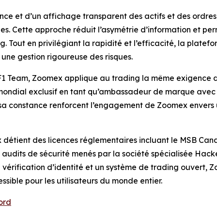
e et d’un affichage transparent des actifs et des ordre
les. Cette approche réduit l’asymétrie d’information et p
g. Tout en privilégiant la rapidité et l’efficacité, la plate
c une gestion rigoureuse des risques.
 F1 Team, Zoomex applique au trading la même exigence de v
t mondial exclusif en tant qu’ambassadeur de marque avec
et sa constance renforcent l’engagement de Zoomex envers
 détient des licences réglementaires incluant le MSB Can
s audits de sécurité menés par la société spécialisée Ha
e vérification d’identité et un système de trading ouvert,
essible pour les utilisateurs du monde entier.
ord