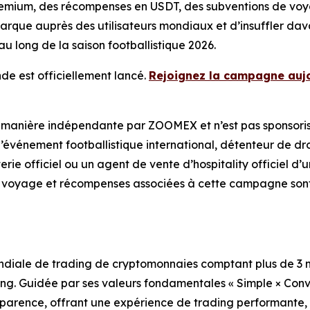
emium, des récompenses en USDT, des subventions de vo
a marque auprès des utilisateurs mondiaux et d’insuffler d
au long de la saison footballistique 2026.
 est officiellement lancé.
Rejoignez la campagne auj
manière indépendante par ZOOMEX et n’est pas sponsoris
vénement footballistique international, détenteur de droi
etterie officiel ou un agent de vente d’hospitality officie
e voyage et récompenses associées à cette campagne sont
iale de trading de cryptomonnaies comptant plus de 3 mill
ding. Guidée par ses valeurs fondamentales « Simple × Co
ansparence, offrant une expérience de trading performante, 