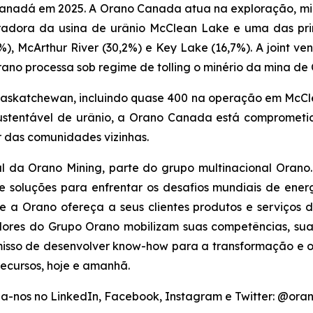
 Canadá em 2025. A Orano Canada atua na exploração, m
adora da usina de urânio McClean Lake e uma das prin
, McArthur River (30,2%) e Key Lake (16,7%). A joint v
rano processa sob regime de tolling o minério da mina de
skatchewan, incluindo quase 400 na operação em McCle
sustentável de urânio, a Orano Canada está comprometi
r das comunidades vizinhas.
al da Orano Mining, parte do grupo multinacional Orano
 soluções para enfrentar os desafios mundiais de energ
e a Orano ofereça a seus clientes produtos e serviços 
radores do Grupo Orano mobilizam suas competências, s
sso de desenvolver know-how para a transformação e o c
ecursos, hoje e amanhã.
a-nos no LinkedIn, Facebook, Instagram e Twitter: @or