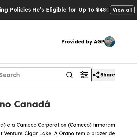
cies
He’s Eligible for Up to $480,000 After Bein
View all
Provided by AGP
Share
 no Canadá
) e a Cameco Corporation (Cameco) firmaram
t Venture Cigar Lake. A Orano tem o prazer de