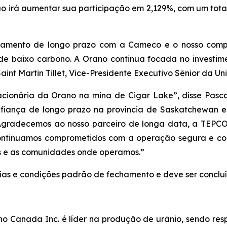
o irá aumentar sua participação em 2,129%, com um total
ionamento de longo prazo com a Cameco e o nosso com
 de baixo carbono. A Orano continua focada no investim
Saint Martin Tillet, Vice-Presidente Executivo Sênior da
cionária da Orano na mina de Cigar Lake”, disse Pasc
fiança de longo prazo na província de Saskatchewan e
. Agradecemos ao nosso parceiro de longa data, a TEPCO
ntinuamos comprometidos com a operação segura e con
os e as comunidades onde operamos.”
ias e condições padrão de fechamento e deve ser concluíd
 Canada Inc. é líder na produção de urânio, sendo resp