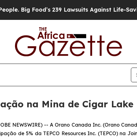
 Big Food’s 239 Lawsuits Against Life-Saving Poli
ação na Mina de Cigar Lake
LOBE NEWSWIRE) -- A Orano Canada Inc. (Orano Canada
icipação de 5% da TEPCO Resources Inc. (TEPCO) na Join