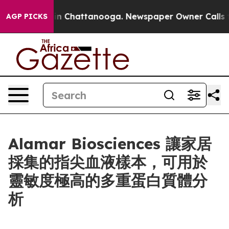
e
Chaos in Chattanooga. Newspaper Owner Calls the Pe
AGP PICKS
Alamar Biosciences 讓家居
採集的指尖血液樣本，可用於
靈敏度極高的多重蛋白質體分
析