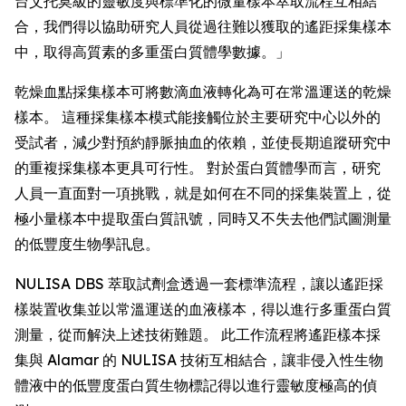
台艾托莫級的靈敏度與標準化的微量樣本萃取流程互相結
合，我們得以協助研究人員從過往難以獲取的遙距採集樣本
中，取得高質素的多重蛋白質體學數據。」
乾燥血點採集樣本可將數滴血液轉化為可在常溫運送的乾燥
樣本。 這種採集樣本模式能接觸位於主要研究中心以外的
受試者，減少對預約靜脈抽血的依賴，並使長期追蹤研究中
的重複採集樣本更具可行性。 對於蛋白質體學而言，研究
人員一直面對一項挑戰，就是如何在不同的採集裝置上，從
極小量樣本中提取蛋白質訊號，同時又不失去他們試圖測量
的低豐度生物學訊息。
NULISA DBS 萃取試劑盒透過一套標準流程，讓以遙距採
樣裝置收集並以常溫運送的血液樣本，得以進行多重蛋白質
測量，從而解決上述技術難題。 此工作流程將遙距樣本採
集與 Alamar 的 NULISA 技術互相結合，讓非侵入性生物
體液中的低豐度蛋白質生物標記得以進行靈敏度極高的偵