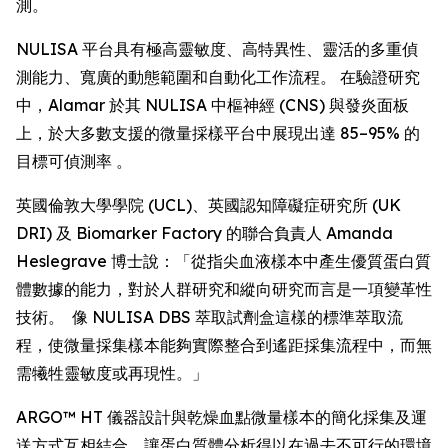
測。
NULISA 平台具有極高靈敏度、高特異性、靈活的多重偵
測能力、寬廣的動態範圍和自動化工作流程。 在驗證研究
中，Alamar 於其 NULISA 中樞神經 (CNS) 與發炎面板
上，於大多數支援的微量採樣平台中展現出達 85–95% 的
目標可偵測率 。
英國倫敦大學學院 (UCL)、英國認知障礙症研究所 (UK
DRI) 及 Biomarker Factory 的聯合負責人 Amanda
Heslegrave 博士說：「從指尖血液樣本中產生優質蛋白質
體數據的能力，對於人群研究和縱向研究而言是一項變革性
技術。 像 NULISA DBS 萃取試劑盒這樣的標準萃取流
程，使微量採集樣本能夠實際整合到遙距採集流程中，而無
需犧牲靈敏度或再現性。」
ARGO™ HT 儀器設計與乾燥血點微量樣本的簡化採集及運
送方式互相結合，讓蛋白質體分析得以在過去不可行的環境