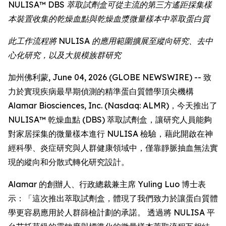
NULISA™ DBS 萃取試劑盒可從主流的第三方遙距採集樣
本裝置收集的乾燥血點與乾燥血漿微量樣本中萃取蛋白質
此工作流程將 NULISA 的應用範圍擴展至縱向研究、去中
心化研究，以及大規模族群研究
加州佛利蒙, June 04, 2026 (GLOBE NEWSWIRE) -- 致
力於實現疾病最早期偵測的精準蛋白質體學頂尖機構
Alamar Biosciences, Inc. (Nasdaq: ALMR)，今天推出了
NULISA™ 乾燥血點 (DBS) 萃取試劑盒，讓研究人員能夠
對家居採集的微量樣本進行 NULISA 檢驗，藉此開啟在神
經科學、炎症研究與人群健康領域中，僅靠靜脈抽血無法實
現的縱向和分散式轉化研究設計。
Alamar 的創辦人、行政總裁兼主席 Yuling Luo 博士表
示：「這次推出萃取試劑盒，體現了我們致力於讓蛋白質體
學更容易應用於人群篩檢計劃的承諾。 透過將 NULISA 平