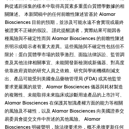
夠從遙距採集的樣本中取得高質素多重蛋白質體學數據的相
關陳述。 本新聞稿中的任何前瞻性陳述皆基於 Alamar
Biosciences 目前的預期，並涉及可能永遠不會實現或最終
被證實不正確的假設。 謹此提醒讀者，實際結果可能因各
種風險與不確定性而與 Alamar Biosciences 的前瞻性陳述
所明示或暗示者有重大差異。這些風險與不確定性包括但不
限於：蛋白質體學市場的競爭激烈、面臨法律訴訟、監管調
查及其他法律相關事宜、未能開發新檢測或新儀器、對高度
依靠政府資助的研究人員之依賴、研究與學術機構削減支
出、產品可能受到美國食品藥物管理局 (FDA) 或其他監管
要求更嚴厲的規管、Alamar Biosciences 儀器與耗材製造
的複雜性、未能取得未來臨床或診斷用途產品的上市許可、
Alamar Biosciences 在保護其智識產權方面的能力等相關
的風險及不確性，以及 Alamar Biosciences 向美國證券交
易委員會提交文件中所述的其他風險。 Alamar
Biosciences 明確聲明，除法律要求外，概不承擔更新任何